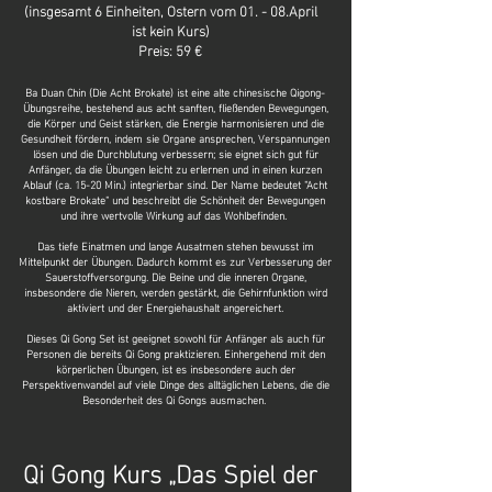
(insgesamt 6 Einheiten, Ostern vom 01. - 08.April
ist kein Kurs)
Preis: 59 €
Ba Duan Chin (Die Acht Brokate) ist eine alte chinesische Qigong-
Übungsreihe, bestehend aus acht sanften, fließenden Bewegungen,
die Körper und Geist stärken, die Energie harmonisieren und die
Gesundheit fördern, indem sie Organe ansprechen, Verspannungen
lösen und die Durchblutung verbessern; sie eignet sich gut für
Anfänger, da die Übungen leicht zu erlernen und in einen kurzen
Ablauf (ca. 15-20 Min.) integrierbar sind. Der Name bedeutet "Acht
kostbare Brokate" und beschreibt die Schönheit der Bewegungen
und ihre wertvolle Wirkung auf das Wohlbefinden.
Das tiefe Einatmen und lange Ausatmen stehen bewusst im
Mittelpunkt der Übungen. Dadurch kommt es zur Verbesserung der
Sauerstoffversorgung. Die Beine und die inneren Organe,
insbesondere die Nieren, werden gestärkt, die Gehirnfunktion wird
aktiviert und der Energiehaushalt angereichert.
Dieses Qi Gong Set ist geeignet sowohl für Anfänger als auch für
Personen die bereits Qi Gong praktizieren. Einhergehend mit den
körperlichen Übungen, ist es insbesondere auch der
Perspektivenwandel auf viele Dinge des alltäglichen Lebens, die die
Besonderheit des Qi Gongs ausmachen.
Qi Gong Kurs „Das Spiel der