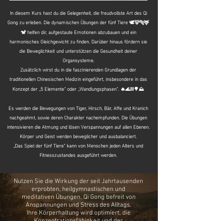
In diesem Kurs hast du die Gelegenheit, die freudvollste Art des Qi
Gong zu erleben. Die dynamischen Übungen der fünf Tiere 🕊🐻🐅🦌
🐒 helfen dir, aufgestaute Emotionen abzubauen und ein
harmonisches Gleichgewicht zu finden. Darüber hinaus fördern sie
die Beweglichkeit und unterstützen die Gesundheit deiner
Organsysteme.
Zusätzlich wirst du in die faszinierenden Grundlagen der
traditionellen Chinesischen Medizin eingeführt, insbesondere in das
Konzept der „5 Elemente“ oder „Wandlungsphasen“. 🔥🌊⛓🌳⛰️
Es werden die Bewegungen von Tiger, Hirsch, Bär, Affe und Kranich
nachgeahmt, sowie deren Charakter nachempfunden. Die Übungen
intensivieren die Atmung und lösen Verspannungen auf allen Ebenen.
Körper und Geist werden beweglicher und ausbalanciert.
„Das Spiel der fünf Tiere“ kann von Menschen jeden Alters und
Fitnesszustandes ausgeführt werden.
Nutzen Sie die Wirkung der seit Jahrtausenden
erprobten, heilgymnastischen und
meditativen Übungen. Qi Gong befreit von
Anspannungen und Stress des Alltags.
Ihre Körperhaltung wird optimiert, die