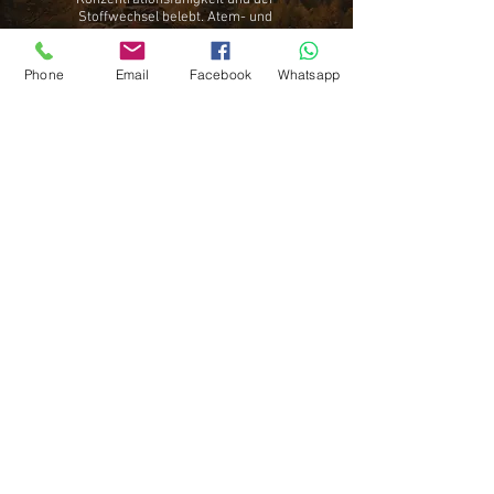
Konzentrationsfähigkeit und der
Stoffwechsel belebt. Atem- und
Entspannungsübungen, die chinesische
Rückenschule sowie Erkenntnisse aus der
Traditionellen Chinesischen Medizin
Phone
Email
Facebook
Whatsapp
stärken die Lebensenergie Qi.
Öffnungszeiten
Montag und Mittwoch
17.00 bis 21.00 Uhr
Mehr
Kontakt
Kung Fu Academy Hof
Ernst-Reuter-Str. 26
95032 Hof
Mail:
info@gewaltfrei-stark.de
Tel:
017639127501