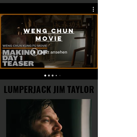
Weng Chun
Movie
Jetzt ansehen
LUMPERJACK JIM TAYLOR
LUMPERJACK JIM TAYLOR